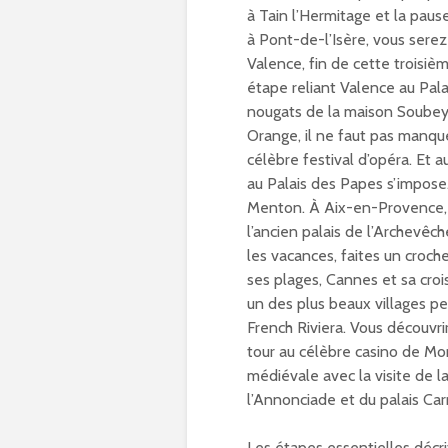
à Tain l’Hermitage et la pau
à Pont-de-l’Isère, vous serez
Valence, fin de cette troisi
étape reliant Valence au Pal
nougats de la maison Soubeyr
Orange, il ne faut pas manquer
célèbre festival d’opéra. Et 
au Palais des Papes s’impose.
Menton. À Aix-en-Provence, le
l’ancien palais de l’Archevêc
les vacances, faites un croche
ses plages, Cannes et sa cro
un des plus beaux villages pe
French Riviera. Vous découvri
tour au célèbre casino de Mo
médiévale avec la visite de 
l’Annonciade et du palais Car
Les étapes essentielles décr