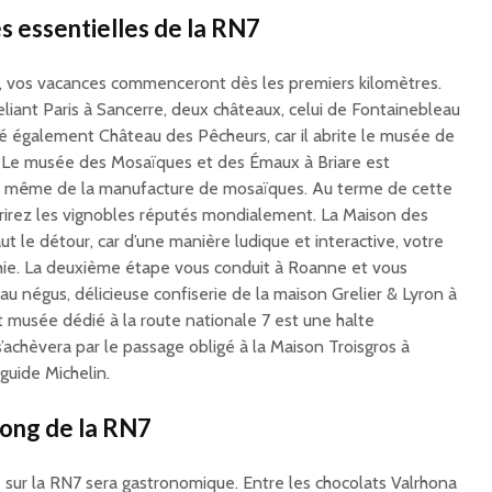
s essentielles de la RN7
, vos vacances commenceront dès les premiers kilomètres.
liant Paris à Sancerre, deux châteaux, celui de Fontainebleau
elé également Château des Pêcheurs, car il abrite le musée de
e. Le musée des Mosaïques et des Émaux à Briare est
n même de la manufacture de mosaïques. Au terme de cette
rirez les vignobles réputés mondialement. La Maison des
t le détour, car d’une manière ludique et interactive, votre
ichie. La deuxième étape vous conduit à Roanne et vous
u négus, délicieuse confiserie de la maison Grelier & Lyron à
t musée dédié à la route nationale 7 est une halte
chèvera par le passage obligé à la Maison Troisgros à
guide Michelin.
long de la RN7
e sur la RN7 sera gastronomique. Entre les chocolats Valrhona