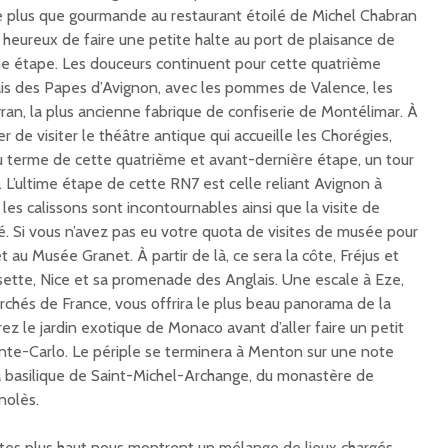
se plus que gourmande au restaurant étoilé de Michel Chabran
 heureux de faire une petite halte au port de plaisance de
ème étape. Les douceurs continuent pour cette quatrième
ais des Papes d’Avignon, avec les pommes de Valence, les
an, la plus ancienne fabrique de confiserie de Montélimar. À
 de visiter le théâtre antique qui accueille les Chorégies,
au terme de cette quatrième et avant-dernière étape, un tour
 L’ultime étape de cette RN7 est celle reliant Avignon à
s calissons sont incontournables ainsi que la visite de
hé. Si vous n’avez pas eu votre quota de visites de musée pour
t au Musée Granet. À partir de là, ce sera la côte, Fréjus et
isette, Nice et sa promenade des Anglais. Une escale à Eze,
rchés de France, vous offrira le plus beau panorama de la
rez le jardin exotique de Monaco avant d’aller faire un petit
nte-Carlo. Le périple se terminera à Menton sur une note
la basilique de Saint-Michel-Archange, du monastère de
nolès.
ites plus haut nous montrent un mélange de lieux chargés